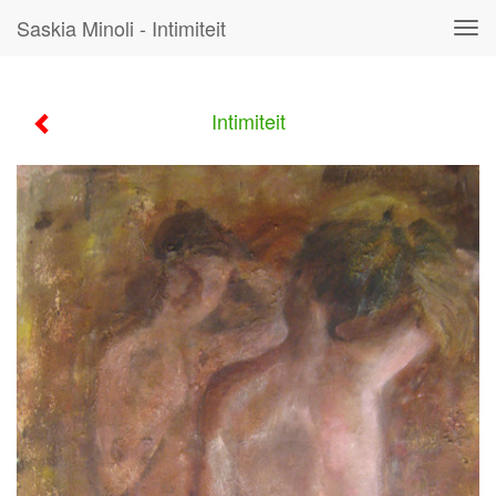
Saskia Minoli - Intimiteit
Tog
navi
Intimiteit