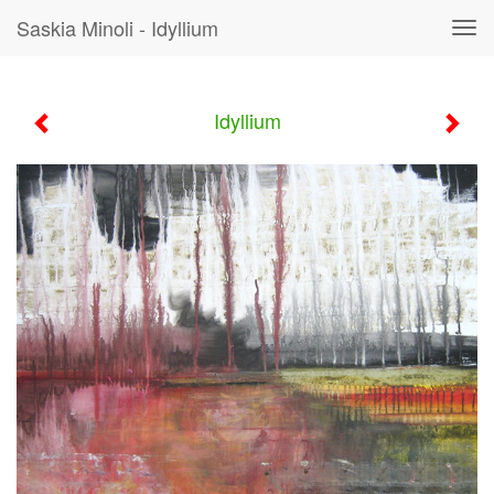
Saskia Minoli - Idyllium
Tog
navi
Idyllium