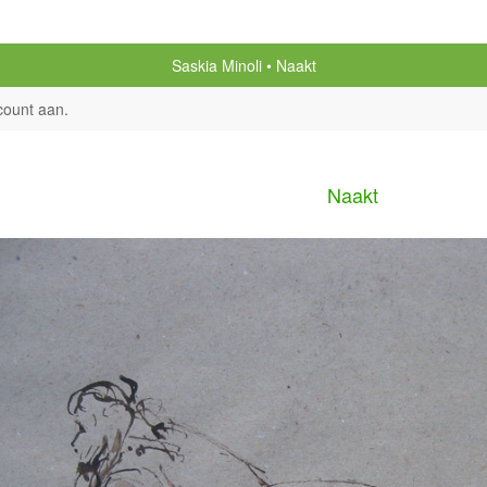
Saskia Minoli
Naakt
count aan
.
Naakt