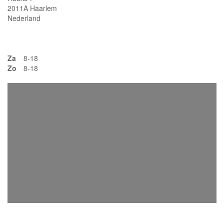
2011A Haarlem
Nederland
Za
8-18
Zo
8-18