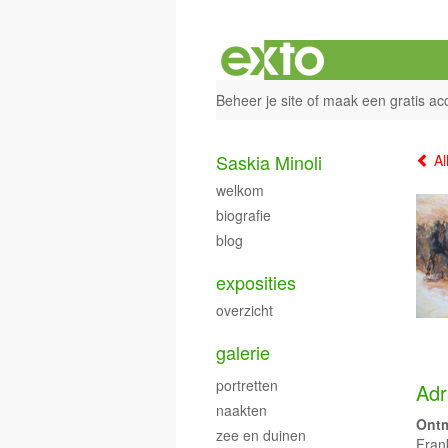
Beheer je site
of
maak een gratis ac
Saskia Minoli
Al
welkom
biografie
blog
exposities
overzicht
galerie
portretten
Adr
naakten
Ontm
zee en duinen
Frank