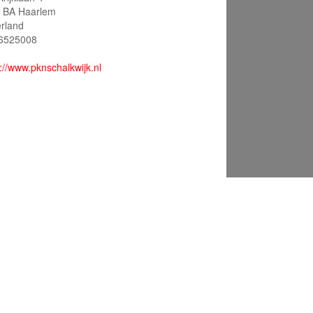
 BA Haarlem
rland
6525008
://www.pknschalkwijk.nl