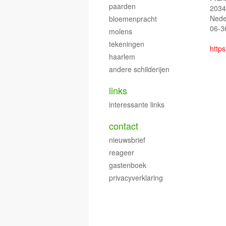
paarden
2034
Nede
bloemenpracht
06-3
molens
tekeningen
https
haarlem
andere schilderijen
links
interessante links
contact
nieuwsbrief
reageer
gastenboek
privacyverklaring